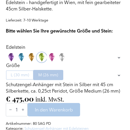
Edelstein – handgefertigt in Wien, mit fein gearbeiteter
45cm Silber-Halskette.
Lieferzeit: 7–10 Werktage
Bitte wählen Sie Ihre gewünschte Größe und Stein:
Edelstein
Größe
L (30 mm)
M (26 mm)
Schutzengel-Anhänger mit Stein in Silber mit 45 cm
Silberkette, ca. 0,25ct Peridot, Größe Medium (26 mm)
€
475,00
inkl. MwSt.
Schutzengel-
Anhänger
In den Warenkorb
mit
Stein
in Silber
Artikelnummer:
80 SAG PD
Menge
Kategorie:
Schutzengel-Anhänger mit Edelsteinen