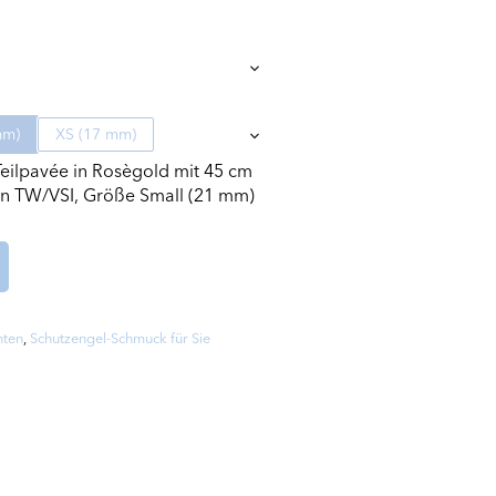
mm)
XS (17 mm)
Teilpavée in Rosègold mit 45 cm
en TW/VSI, Größe Small (21 mm)
nten
,
Schutzengel-Schmuck für Sie