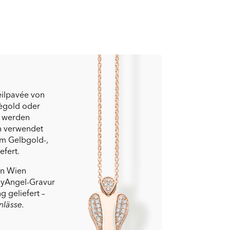
eilpavée von
sègold oder
g werden
n verwendet
cm Gelbgold-,
efert.
in Wien
 MyAngel-Gravur
 geliefert –
nlässe.