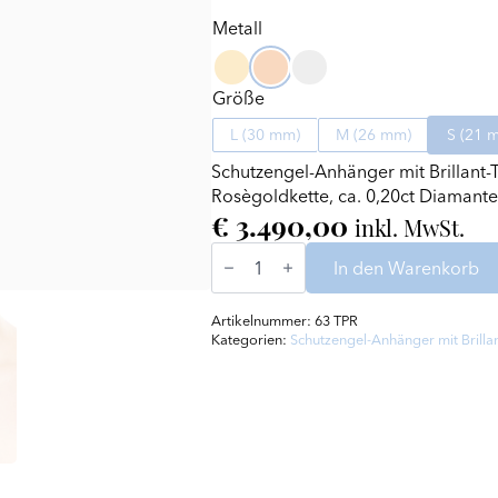
Metall
Größe
L (30 mm)
M (26 mm)
S (21 
Schutzengel-Anhänger mit Brillant-
Rosègoldkette, ca. 0,20ct Diamant
€
3.490,00
inkl. MwSt.
Schutzengel-
Anhänger
In den Warenkorb
mit
Brillant-
Teilpavée
Artikelnummer:
63 TPR
in Gold
Kategorien:
Schutzengel-Anhänger mit Brilla
Menge