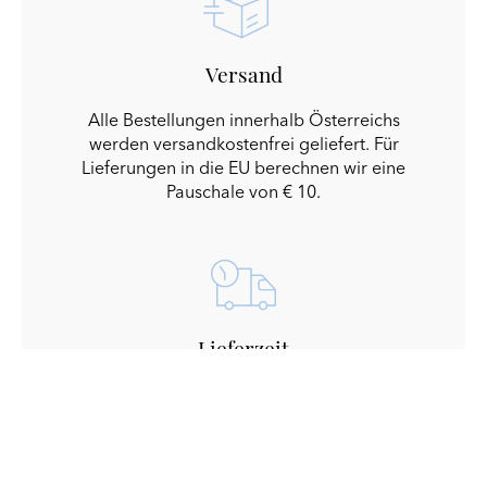
Versand
Alle Bestellungen innerhalb Österreichs
werden versandkostenfrei geliefert. Für
Lieferungen in die EU berechnen wir eine
Pauschale von € 10.
Lieferzeit
Unsere Schmuckstücke werden sorgfältig
verpackt und erreichen Sie innerhalb von
ca. 7 Werktagen in Österreich und ca. 10
Werktagen in die EU.